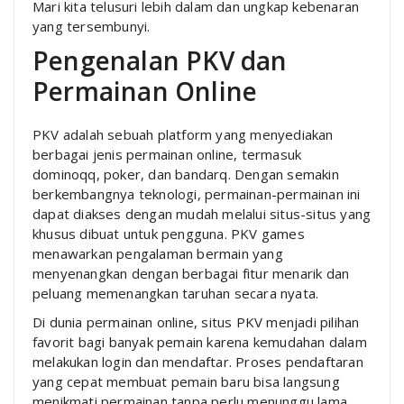
Mari kita telusuri lebih dalam dan ungkap kebenaran
yang tersembunyi.
Pengenalan PKV dan
Permainan Online
PKV adalah sebuah platform yang menyediakan
berbagai jenis permainan online, termasuk
dominoqq, poker, dan bandarq. Dengan semakin
berkembangnya teknologi, permainan-permainan ini
dapat diakses dengan mudah melalui situs-situs yang
khusus dibuat untuk pengguna. PKV games
menawarkan pengalaman bermain yang
menyenangkan dengan berbagai fitur menarik dan
peluang memenangkan taruhan secara nyata.
Di dunia permainan online, situs PKV menjadi pilihan
favorit bagi banyak pemain karena kemudahan dalam
melakukan login dan mendaftar. Proses pendaftaran
yang cepat membuat pemain baru bisa langsung
menikmati permainan tanpa perlu menunggu lama.