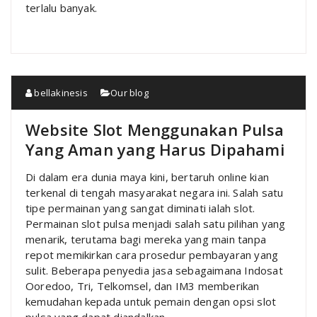
terlalu banyak.
bellakinesis
Our blog
Website Slot Menggunakan Pulsa
Yang Aman yang Harus Dipahami
Di dalam era dunia maya kini, bertaruh online kian
terkenal di tengah masyarakat negara ini. Salah satu
tipe permainan yang sangat diminati ialah slot.
Permainan slot pulsa menjadi salah satu pilihan yang
menarik, terutama bagi mereka yang main tanpa
repot memikirkan cara prosedur pembayaran yang
sulit. Beberapa penyedia jasa sebagaimana Indosat
Ooredoo, Tri, Telkomsel, dan IM3 memberikan
kemudahan kepada untuk pemain dengan opsi slot