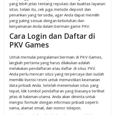
yang lebih jelas tentang reputasi dan kualitas layanan
situs. Selain itu, cek juga metode deposit dan
penarikan yang tersedia, agar Anda dapat memilih
yang paling sesuai dengan kebutuhan dan
kenyamanan Anda dalam bermain game PKV.
Cara Login dan Daftar di
PKV Games
Untuk memulai pengalaman bermain di PKV Games,
langkah pertama yang harus dilakukan adalah
melakukan pendaftaran atau daftar di situs PKV.
Anda perlu mencari situs yang terpercaya dan sudah
memiliki lisensi resmi untuk memastikan keamanan
data pribadi Anda. Setelah menemukan situs yang
tepat, klik tombol pendaftaran yang biasanya terlihat
jelas di halaman utama. Anda akan diminta untuk
mengisi formulir dengan informasi pribadi seperti
nama, alamat email, dan nomor telepon.