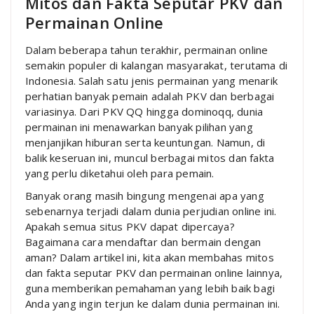
Mitos dan Fakta Seputar PKV dan
Permainan Online
Dalam beberapa tahun terakhir, permainan online
semakin populer di kalangan masyarakat, terutama di
Indonesia. Salah satu jenis permainan yang menarik
perhatian banyak pemain adalah PKV dan berbagai
variasinya. Dari PKV QQ hingga dominoqq, dunia
permainan ini menawarkan banyak pilihan yang
menjanjikan hiburan serta keuntungan. Namun, di
balik keseruan ini, muncul berbagai mitos dan fakta
yang perlu diketahui oleh para pemain.
Banyak orang masih bingung mengenai apa yang
sebenarnya terjadi dalam dunia perjudian online ini.
Apakah semua situs PKV dapat dipercaya?
Bagaimana cara mendaftar dan bermain dengan
aman? Dalam artikel ini, kita akan membahas mitos
dan fakta seputar PKV dan permainan online lainnya,
guna memberikan pemahaman yang lebih baik bagi
Anda yang ingin terjun ke dalam dunia permainan ini.