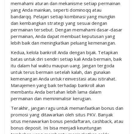
memahami aturan dan mekanisme setiap permainan
yang Anda mainkan, seperti dominoqq atau
bandarqq. Pelajari setiap kombinasi yang mungkin
dan kembangkan strategi yang sesuai dengan
permainan tersebut. Dengan memahami dasar-dasar
permainan, Anda dapat membuat keputusan yang
lebih baik dan meningkatkan peluang kemenangan.
Kedua, kelola bankroll Anda dengan bijak. Tetapkan
batas untuk diri sendiri setiap kali Anda bermain, baik
itu dalam hal waktu maupun uang. Jangan tergoda
untuk terus bermain setelah kalah, dan gunakan
kemenangan Anda untuk reinvestasi atau istirahat.
Manajemen yang baik terhadap bankroll akan
membantu Anda bertahan lebih lama dalam
permainan dan meminimalisir kerugian.
Terakhir, jangan ragu untuk memanfaatkan bonus dan
promosi yang ditawarkan oleh situs PKV. Banyak
situs menawarkan bonus pendaftaran, cashback, atau
bonus deposit. Ini bisa menjadi keuntungan