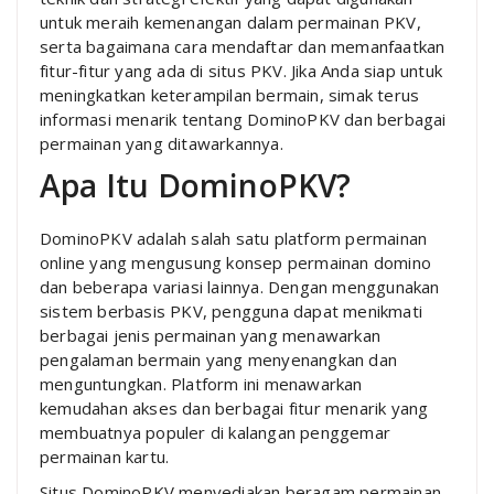
untuk meraih kemenangan dalam permainan PKV,
serta bagaimana cara mendaftar dan memanfaatkan
fitur-fitur yang ada di situs PKV. Jika Anda siap untuk
meningkatkan keterampilan bermain, simak terus
informasi menarik tentang DominoPKV dan berbagai
permainan yang ditawarkannya.
Apa Itu DominoPKV?
DominoPKV adalah salah satu platform permainan
online yang mengusung konsep permainan domino
dan beberapa variasi lainnya. Dengan menggunakan
sistem berbasis PKV, pengguna dapat menikmati
berbagai jenis permainan yang menawarkan
pengalaman bermain yang menyenangkan dan
menguntungkan. Platform ini menawarkan
kemudahan akses dan berbagai fitur menarik yang
membuatnya populer di kalangan penggemar
permainan kartu.
Situs DominoPKV menyediakan beragam permainan