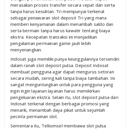
merasakan proses transfer secara cepat dan serta
tanpa harus kesulitan. Tri mempunyai terkenal
sebagai penawaran slot deposit Tri yang mana
memberi kenyamanan dalam menambah saldo dan
serta bermain tanpa harus kawatir tentang biaya
ekstra. Kecepatan transaksi ini menjadikan
pengalaman permainan game jauh lebih
menyenangkan.
Indosat juga memiliki punya keunggulannya tersendiri
dalam ranah slot deposit pulsa. Deposit Indosat
membuat pengguna agar dapat mengurus setoran
secara mudah, sering kali tanpa biaya tambahan. Ini
sangat menguntungkan untuk para pengguna yang
ingin ingin layanan layanan harus memikirkan
pengeluaran ekstra. Selain itu, slot deposit pulsa dari
Indosat terkenal dengan berbagai promosi yang
menarik, menambah daya pikat untuk sejumlah
pecinta permainan slot.
Sementara itu, Telkomsel membawa slot pulsa