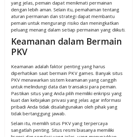
yang jelas, pemain dapat menikmati permainan
dengan lebih aman. Selain itu, pemahaman tentang
aturan permainan dan strategi dapat membantu
pemain untuk mengurangi risiko dan meningkatkan
peluang menang dalam setiap permainan yang diikuti.
Keamanan dalam Bermain
PKV
Keamanan adalah faktor penting yang harus
diperhatikan saat bermain PKV games. Banyak situs
PKV menawarkan sistem keamanan yang canggih
untuk melindungi data dan transaksi para pemain.
Pastikan situs yang Anda pilih memiliki enkripsi yang
kuat dan kebijakan privasi yang jelas agar informasi
pribadi Anda tidak disalahgunakan oleh pihak yang
tidak bertanggung jawab.
Selain itu, memilih situs PKV yang terpercaya
sangatlah penting. Situs resmi biasanya memiliki
lisensi dan regulasi yang jelas, yang menunjukkan