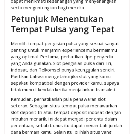
dapat menikmati kesenangan yang menyenangkan
serta menguntungkan bagi mereka.
Petunjuk Menentukan
Tempat Pulsa yang Tepat
Memilih tempat pengisian pulsa yang sesuai sangat
penting untuk menjamin experiencemu bermainmu
yang optimal. Pertama, perhatikan tipe penyedia
yang Anda gunakan. Slot pengisian pulsa dari Tri,
Indosat, dan Telkomsel punya keunggulan sendiri.
Pastikan bahwa mengetahui jika slot yang kamu
sepakati kompatibel dengan provider kamu, supaya
tidak muncul kendala ketika menjalankan transaksi.
Kemudian, perhatikanlah pula penawaran slot
setoran. Sebagian situs tempat pulsa menawarkan
slot deposit tri atau tempat deposit indosat dengan
imbuhan menarik. Ini dapat menjadi penentu dalam
penentuan, sebab bonus itu dapat menambah jumlah
dana bermain kamu. Selain itu, pilihlah situs yang