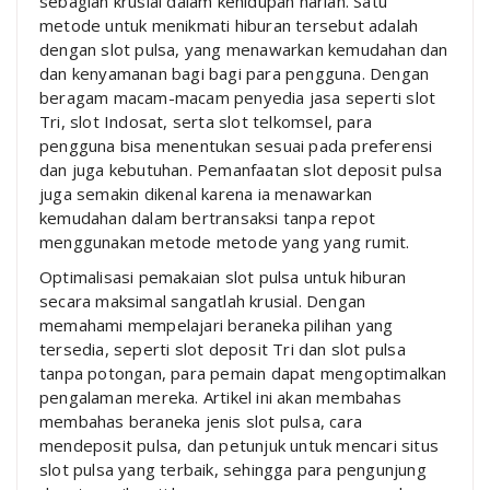
sebagian krusial dalam kehidupan harian. Satu
metode untuk menikmati hiburan tersebut adalah
dengan slot pulsa, yang menawarkan kemudahan dan
dan kenyamanan bagi bagi para pengguna. Dengan
beragam macam-macam penyedia jasa seperti slot
Tri, slot Indosat, serta slot telkomsel, para
pengguna bisa menentukan sesuai pada preferensi
dan juga kebutuhan. Pemanfaatan slot deposit pulsa
juga semakin dikenal karena ia menawarkan
kemudahan dalam bertransaksi tanpa repot
menggunakan metode metode yang yang rumit.
Optimalisasi pemakaian slot pulsa untuk hiburan
secara maksimal sangatlah krusial. Dengan
memahami mempelajari beraneka pilihan yang
tersedia, seperti slot deposit Tri dan slot pulsa
tanpa potongan, para pemain dapat mengoptimalkan
pengalaman mereka. Artikel ini akan membahas
membahas beraneka jenis slot pulsa, cara
mendeposit pulsa, dan petunjuk untuk mencari situs
slot pulsa yang terbaik, sehingga para pengunjung