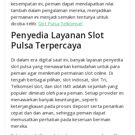
kesempatan ini, pemain dapat mendapatkan nilai
tambah dalam pengalaman mereka, menjadikan
permainan ini menjadi semakin tentunya untuk
dicoba-teliti.
Slot Pulsa Telkomsel
Penyedia Layanan Slot
Pulsa Terpercaya
Di dalam era digital saat ini, banyak layanan penyedia
slot pulsa yang menawarkan kemudahan untuk para
pemain agar menikmati permainan slot online. Di
tengah berbagai pilihan, slot Indosat, slot Tri,
Telkomsel slot, dan slot IM3 adalah sejumlah yang
populer diminati oleh para pemain. Setiap provider ini
menawarkan banyak keuntungan, seperti
keterjangkauan pada proses deposit serta penarikan
cepat dan dan aman, sehingga pemain dapat
memusatkan perhatian pada keseruan bermain
mereka.