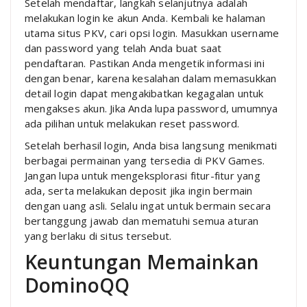
Setelah mendaftar, langkah selanjutnya adalah
melakukan login ke akun Anda. Kembali ke halaman
utama situs PKV, cari opsi login. Masukkan username
dan password yang telah Anda buat saat
pendaftaran. Pastikan Anda mengetik informasi ini
dengan benar, karena kesalahan dalam memasukkan
detail login dapat mengakibatkan kegagalan untuk
mengakses akun. Jika Anda lupa password, umumnya
ada pilihan untuk melakukan reset password.
Setelah berhasil login, Anda bisa langsung menikmati
berbagai permainan yang tersedia di PKV Games.
Jangan lupa untuk mengeksplorasi fitur-fitur yang
ada, serta melakukan deposit jika ingin bermain
dengan uang asli. Selalu ingat untuk bermain secara
bertanggung jawab dan mematuhi semua aturan
yang berlaku di situs tersebut.
Keuntungan Memainkan
DominoQQ