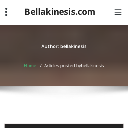
Skip
Bellakinesis.com
to
content
Author: bellakinesis
Home
/
Articles posted bybellakinesis