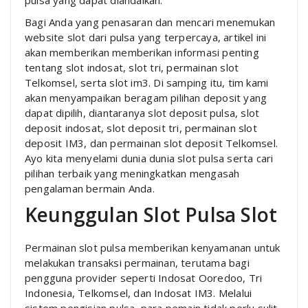
pulsa yang dapat diandalkan.
Bagi Anda yang penasaran dan mencari menemukan
website slot dari pulsa yang terpercaya, artikel ini
akan memberikan memberikan informasi penting
tentang slot indosat, slot tri, permainan slot
Telkomsel, serta slot im3. Di samping itu, tim kami
akan menyampaikan beragam pilihan deposit yang
dapat dipilih, diantaranya slot deposit pulsa, slot
deposit indosat, slot deposit tri, permainan slot
deposit IM3, dan permainan slot deposit Telkomsel.
Ayo kita menyelami dunia dunia slot pulsa serta cari
pilihan terbaik yang meningkatkan mengasah
pengalaman bermain Anda.
Keunggulan Slot Pulsa Slot
Permainan slot pulsa memberikan kenyamanan untuk
melakukan transaksi permainan, terutama bagi
pengguna provider seperti Indosat Ooredoo, Tri
Indonesia, Telkomsel, dan Indosat IM3. Melalui