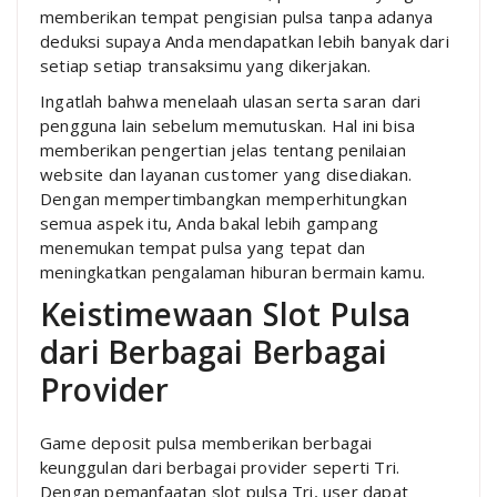
memberikan tempat pengisian pulsa tanpa adanya
deduksi supaya Anda mendapatkan lebih banyak dari
setiap setiap transaksimu yang dikerjakan.
Ingatlah bahwa menelaah ulasan serta saran dari
pengguna lain sebelum memutuskan. Hal ini bisa
memberikan pengertian jelas tentang penilaian
website dan layanan customer yang disediakan.
Dengan mempertimbangkan memperhitungkan
semua aspek itu, Anda bakal lebih gampang
menemukan tempat pulsa yang tepat dan
meningkatkan pengalaman hiburan bermain kamu.
Keistimewaan Slot Pulsa
dari Berbagai Berbagai
Provider
Game deposit pulsa memberikan berbagai
keunggulan dari berbagai provider seperti Tri.
Dengan pemanfaatan slot pulsa Tri, user dapat