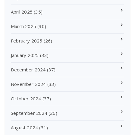
April 2025
(35)
March 2025
(30)
February 2025
(26)
January 2025
(33)
December 2024
(37)
November 2024
(33)
October 2024
(37)
September 2024
(26)
August 2024
(31)