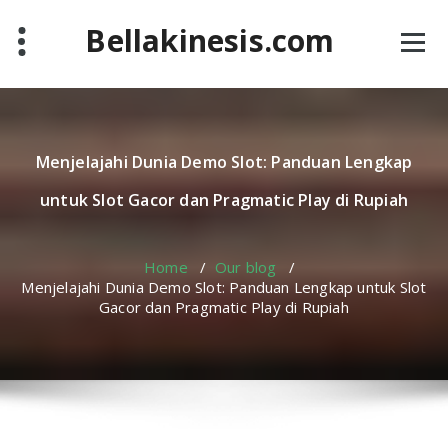
Skip
Bellakinesis.com
to
content
Menjelajahi Dunia Demo Slot: Panduan Lengkap
untuk Slot Gacor dan Pragmatic Play di Rupiah
Home
/
Our blog
/
Menjelajahi Dunia Demo Slot: Panduan Lengkap untuk Slot
Gacor dan Pragmatic Play di Rupiah