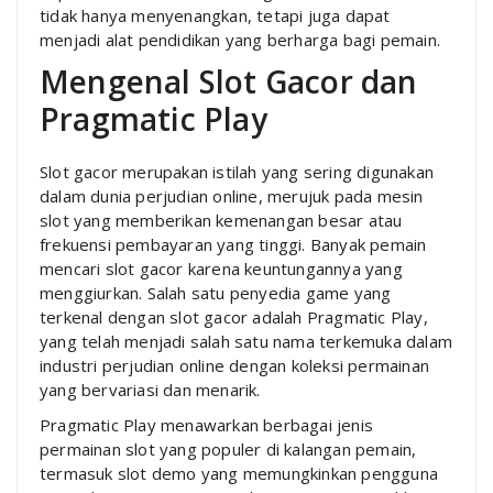
tidak hanya menyenangkan, tetapi juga dapat
menjadi alat pendidikan yang berharga bagi pemain.
Mengenal Slot Gacor dan
Pragmatic Play
Slot gacor merupakan istilah yang sering digunakan
dalam dunia perjudian online, merujuk pada mesin
slot yang memberikan kemenangan besar atau
frekuensi pembayaran yang tinggi. Banyak pemain
mencari slot gacor karena keuntungannya yang
menggiurkan. Salah satu penyedia game yang
terkenal dengan slot gacor adalah Pragmatic Play,
yang telah menjadi salah satu nama terkemuka dalam
industri perjudian online dengan koleksi permainan
yang bervariasi dan menarik.
Pragmatic Play menawarkan berbagai jenis
permainan slot yang populer di kalangan pemain,
termasuk slot demo yang memungkinkan pengguna