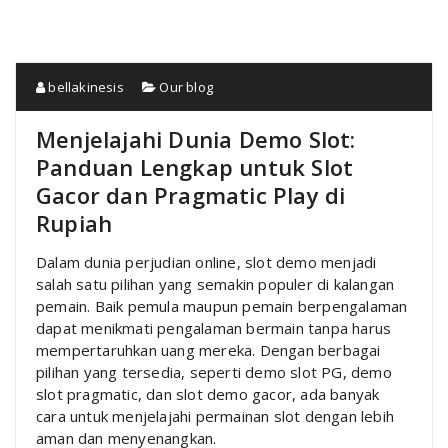
bellakinesis
Our blog
Menjelajahi Dunia Demo Slot:
Panduan Lengkap untuk Slot
Gacor dan Pragmatic Play di
Rupiah
Dalam dunia perjudian online, slot demo menjadi
salah satu pilihan yang semakin populer di kalangan
pemain. Baik pemula maupun pemain berpengalaman
dapat menikmati pengalaman bermain tanpa harus
mempertaruhkan uang mereka. Dengan berbagai
pilihan yang tersedia, seperti demo slot PG, demo
slot pragmatic, dan slot demo gacor, ada banyak
cara untuk menjelajahi permainan slot dengan lebih
aman dan menyenangkan.