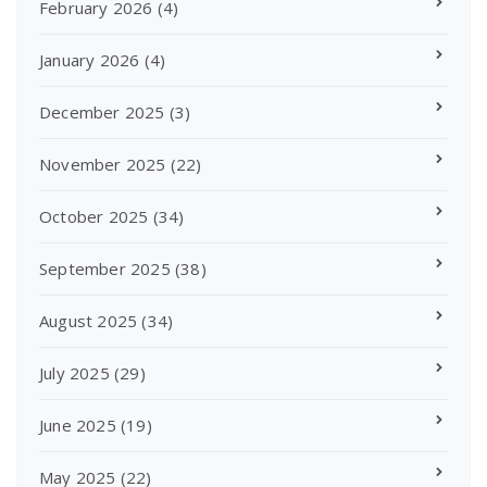
February 2026
(4)
January 2026
(4)
December 2025
(3)
November 2025
(22)
October 2025
(34)
September 2025
(38)
August 2025
(34)
July 2025
(29)
June 2025
(19)
May 2025
(22)